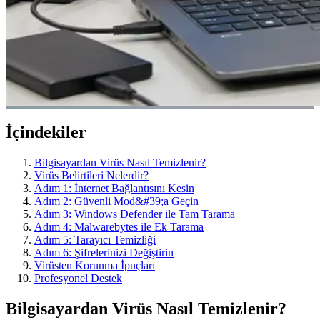
İçindekiler
Bilgisayardan Virüs Nasıl Temizlenir?
Virüs Belirtileri Nelerdir?
Adım 1: İnternet Bağlantısını Kesin
Adım 2: Güvenli Mod&#39;a Geçin
Adım 3: Windows Defender ile Tam Tarama
Adım 4: Malwarebytes ile Ek Tarama
Adım 5: Tarayıcı Temizliği
Adım 6: Şifrelerinizi Değiştirin
Virüsten Korunma İpuçları
Profesyonel Destek
Bilgisayardan Virüs Nasıl Temizlenir?