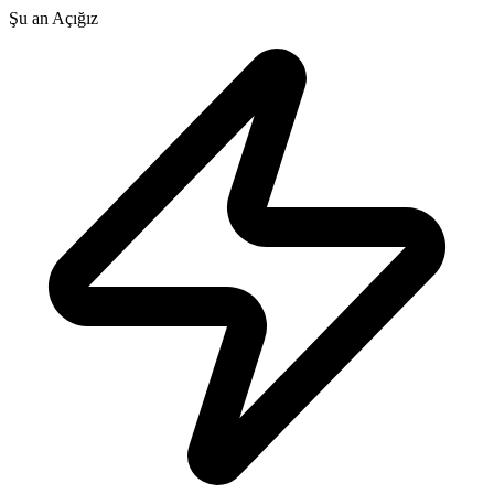
Şu an Açığız