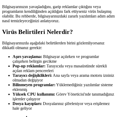
Bilgisayarınızın yavaşladığını, garip reklamlar çıktığını veya
programların kendiliğinden açıldığını fark ettiyseniz virüs bulaşmış
olabilir. Bu rehberde, bilgisayarınızdaki zararlı yazılımları adım adım
nasıl temizleyeceğinizi anlatıyoruz.
Virüs Belirtileri Nelerdir?
Bilgisayarınızda aşağıdaki belirtilerden birini gözlemliyorsanız
dikkatli olmanız gerekir:
Aşırı yavaşlama:
Bilgisayar açılırken ve programlar
çalışırken belirgin gecikme
Pop-up reklamlar:
Tarayıcıda veya masaüstünde sürekli
açılan reklam pencereleri
Tarayıcı değişiklikleri:
Ana sayfa veya arama motoru izniniz
olmadan değişiyor
Bilinmeyen programlar:
Yüklemediğiniz yazılımlar sisteme
eklenmiş
Yüksek CPU kullanımı:
Görev Yöneticisi'nde tanımadığınız
işlemler çalışıyor
Dosya kayıpları:
Dosyalarınız şifreleniyor veya erişilemez
hale geliyor