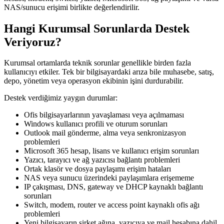
NAS/sunucu erişimi birlikte değerlendirilir.
Hangi Kurumsal Sorunlarda Destek
Veriyoruz?
Kurumsal ortamlarda teknik sorunlar genellikle birden fazla
kullanıcıyı etkiler. Tek bir bilgisayardaki arıza bile muhasebe, satış,
depo, yönetim veya operasyon ekibinin işini durdurabilir.
Destek verdiğimiz yaygın durumlar:
Ofis bilgisayarlarının yavaşlaması veya açılmaması
Windows kullanıcı profili ve oturum sorunları
Outlook mail gönderme, alma veya senkronizasyon
problemleri
Microsoft 365 hesap, lisans ve kullanıcı erişim sorunları
Yazıcı, tarayıcı ve ağ yazıcısı bağlantı problemleri
Ortak klasör ve dosya paylaşımı erişim hataları
NAS veya sunucu üzerindeki paylaşımlara erişememe
IP çakışması, DNS, gateway ve DHCP kaynaklı bağlantı
sorunları
Switch, modem, router ve access point kaynaklı ofis ağı
problemleri
Yeni bilgisayarın şirket ağına, yazıcıya ve mail hesabına dahil