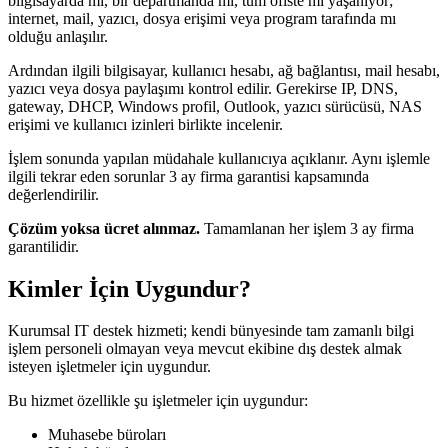
bilgisayarda mı, bir departmanda mı, tüm ofiste mi yaşanıyor;
internet, mail, yazıcı, dosya erişimi veya program tarafında mı
olduğu anlaşılır.
Ardından ilgili bilgisayar, kullanıcı hesabı, ağ bağlantısı, mail hesabı,
yazıcı veya dosya paylaşımı kontrol edilir. Gerekirse IP, DNS,
gateway, DHCP, Windows profil, Outlook, yazıcı sürücüsü, NAS
erişimi ve kullanıcı izinleri birlikte incelenir.
İşlem sonunda yapılan müdahale kullanıcıya açıklanır. Aynı işlemle
ilgili tekrar eden sorunlar 3 ay firma garantisi kapsamında
değerlendirilir.
Çözüm yoksa ücret alınmaz.
Tamamlanan her işlem 3 ay firma
garantilidir.
Kimler İçin Uygundur?
Kurumsal IT destek hizmeti; kendi bünyesinde tam zamanlı bilgi
işlem personeli olmayan veya mevcut ekibine dış destek almak
isteyen işletmeler için uygundur.
Bu hizmet özellikle şu işletmeler için uygundur:
Muhasebe büroları