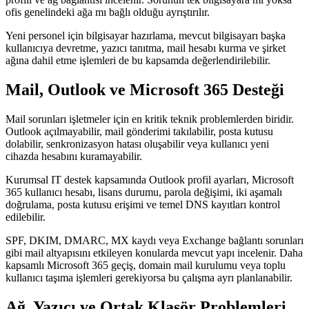
ofis genelindeki ağa mı bağlı olduğu ayrıştırılır.
Yeni personel için bilgisayar hazırlama, mevcut bilgisayarı başka
kullanıcıya devretme, yazıcı tanıtma, mail hesabı kurma ve şirket
ağına dahil etme işlemleri de bu kapsamda değerlendirilebilir.
Mail, Outlook ve Microsoft 365 Desteği
Mail sorunları işletmeler için en kritik teknik problemlerden biridir.
Outlook açılmayabilir, mail gönderimi takılabilir, posta kutusu
dolabilir, senkronizasyon hatası oluşabilir veya kullanıcı yeni
cihazda hesabını kuramayabilir.
Kurumsal IT destek kapsamında Outlook profil ayarları, Microsoft
365 kullanıcı hesabı, lisans durumu, parola değişimi, iki aşamalı
doğrulama, posta kutusu erişimi ve temel DNS kayıtları kontrol
edilebilir.
SPF, DKIM, DMARC, MX kaydı veya Exchange bağlantı sorunları
gibi mail altyapısını etkileyen konularda mevcut yapı incelenir. Daha
kapsamlı Microsoft 365 geçiş, domain mail kurulumu veya toplu
kullanıcı taşıma işlemleri gerekiyorsa bu çalışma ayrı planlanabilir.
Ağ, Yazıcı ve Ortak Klasör Problemleri