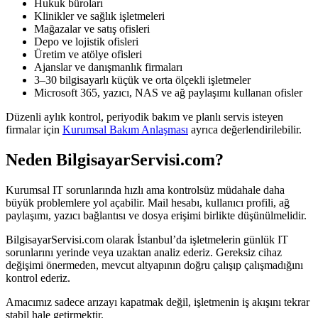
Hukuk büroları
Klinikler ve sağlık işletmeleri
Mağazalar ve satış ofisleri
Depo ve lojistik ofisleri
Üretim ve atölye ofisleri
Ajanslar ve danışmanlık firmaları
3–30 bilgisayarlı küçük ve orta ölçekli işletmeler
Microsoft 365, yazıcı, NAS ve ağ paylaşımı kullanan ofisler
Düzenli aylık kontrol, periyodik bakım ve planlı servis isteyen
firmalar için
Kurumsal Bakım Anlaşması
ayrıca değerlendirilebilir.
Neden BilgisayarServisi.com?
Kurumsal IT sorunlarında hızlı ama kontrolsüz müdahale daha
büyük problemlere yol açabilir. Mail hesabı, kullanıcı profili, ağ
paylaşımı, yazıcı bağlantısı ve dosya erişimi birlikte düşünülmelidir.
BilgisayarServisi.com olarak İstanbul’da işletmelerin günlük IT
sorunlarını yerinde veya uzaktan analiz ederiz. Gereksiz cihaz
değişimi önermeden, mevcut altyapının doğru çalışıp çalışmadığını
kontrol ederiz.
Amacımız sadece arızayı kapatmak değil, işletmenin iş akışını tekrar
stabil hale getirmektir.