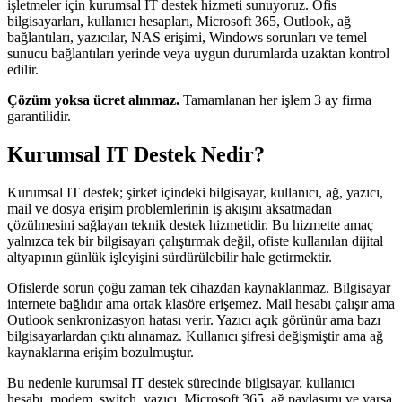
işletmeler için kurumsal IT destek hizmeti sunuyoruz. Ofis
bilgisayarları, kullanıcı hesapları, Microsoft 365, Outlook, ağ
bağlantıları, yazıcılar, NAS erişimi, Windows sorunları ve temel
sunucu bağlantıları yerinde veya uygun durumlarda uzaktan kontrol
edilir.
Çözüm yoksa ücret alınmaz.
Tamamlanan her işlem 3 ay firma
garantilidir.
Kurumsal IT Destek Nedir?
Kurumsal IT destek; şirket içindeki bilgisayar, kullanıcı, ağ, yazıcı,
mail ve dosya erişim problemlerinin iş akışını aksatmadan
çözülmesini sağlayan teknik destek hizmetidir. Bu hizmette amaç
yalnızca tek bir bilgisayarı çalıştırmak değil, ofiste kullanılan dijital
altyapının günlük işleyişini sürdürülebilir hale getirmektir.
Ofislerde sorun çoğu zaman tek cihazdan kaynaklanmaz. Bilgisayar
internete bağlıdır ama ortak klasöre erişemez. Mail hesabı çalışır ama
Outlook senkronizasyon hatası verir. Yazıcı açık görünür ama bazı
bilgisayarlardan çıktı alınamaz. Kullanıcı şifresi değişmiştir ama ağ
kaynaklarına erişim bozulmuştur.
Bu nedenle kurumsal IT destek sürecinde bilgisayar, kullanıcı
hesabı, modem, switch, yazıcı, Microsoft 365, ağ paylaşımı ve varsa