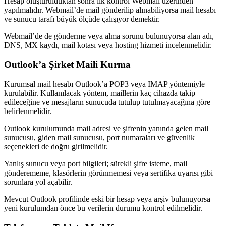
Hesap oluşturulduktan sonra ilk kontrol Webmail üzerinden
yapılmalıdır. Webmail’de mail gönderilip alınabiliyorsa mail hesabı
ve sunucu tarafı büyük ölçüde çalışıyor demektir.
Webmail’de de gönderme veya alma sorunu bulunuyorsa alan adı,
DNS, MX kaydı, mail kotası veya hosting hizmeti incelenmelidir.
Outlook’a Şirket Maili Kurma
Kurumsal mail hesabı Outlook’a POP3 veya IMAP yöntemiyle
kurulabilir. Kullanılacak yöntem, maillerin kaç cihazda takip
edileceğine ve mesajların sunucuda tutulup tutulmayacağına göre
belirlenmelidir.
Outlook kurulumunda mail adresi ve şifrenin yanında gelen mail
sunucusu, giden mail sunucusu, port numaraları ve güvenlik
seçenekleri de doğru girilmelidir.
Yanlış sunucu veya port bilgileri; sürekli şifre isteme, mail
gönderememe, klasörlerin görünmemesi veya sertifika uyarısı gibi
sorunlara yol açabilir.
Mevcut Outlook profilinde eski bir hesap veya arşiv bulunuyorsa
yeni kurulumdan önce bu verilerin durumu kontrol edilmelidir.