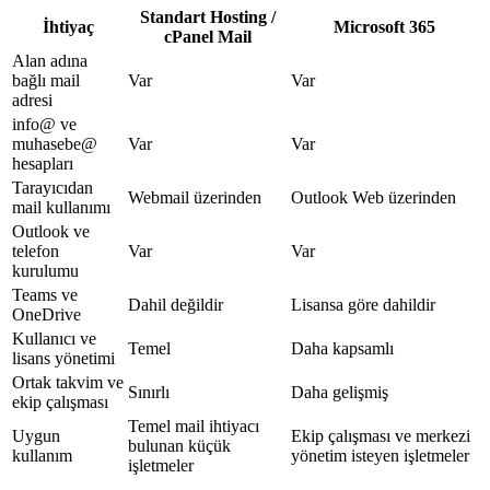
Standart Hosting /
İhtiyaç
Microsoft 365
cPanel Mail
Alan adına
bağlı mail
Var
Var
adresi
info@ ve
muhasebe@
Var
Var
hesapları
Tarayıcıdan
Webmail üzerinden
Outlook Web üzerinden
mail kullanımı
Outlook ve
telefon
Var
Var
kurulumu
Teams ve
Dahil değildir
Lisansa göre dahildir
OneDrive
Kullanıcı ve
Temel
Daha kapsamlı
lisans yönetimi
Ortak takvim ve
Sınırlı
Daha gelişmiş
ekip çalışması
Temel mail ihtiyacı
Uygun
Ekip çalışması ve merkezi
bulunan küçük
kullanım
yönetim isteyen işletmeler
işletmeler