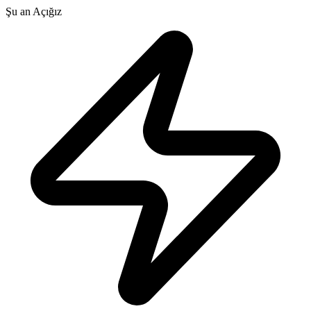
Şu an Açığız