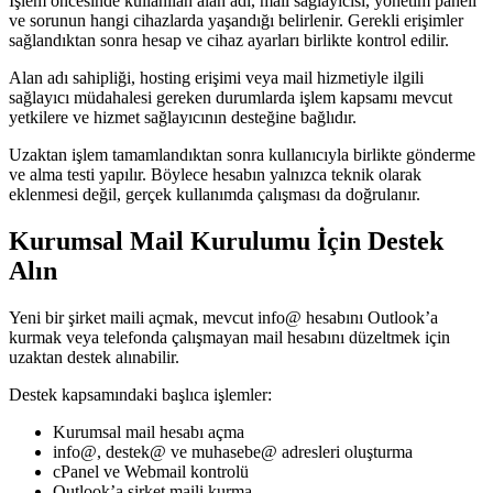
İşlem öncesinde kullanılan alan adı, mail sağlayıcısı, yönetim paneli
ve sorunun hangi cihazlarda yaşandığı belirlenir. Gerekli erişimler
sağlandıktan sonra hesap ve cihaz ayarları birlikte kontrol edilir.
Alan adı sahipliği, hosting erişimi veya mail hizmetiyle ilgili
sağlayıcı müdahalesi gereken durumlarda işlem kapsamı mevcut
yetkilere ve hizmet sağlayıcının desteğine bağlıdır.
Uzaktan işlem tamamlandıktan sonra kullanıcıyla birlikte gönderme
ve alma testi yapılır. Böylece hesabın yalnızca teknik olarak
eklenmesi değil, gerçek kullanımda çalışması da doğrulanır.
Kurumsal Mail Kurulumu İçin Destek
Alın
Yeni bir şirket maili açmak, mevcut info@ hesabını Outlook’a
kurmak veya telefonda çalışmayan mail hesabını düzeltmek için
uzaktan destek alınabilir.
Destek kapsamındaki başlıca işlemler:
Kurumsal mail hesabı açma
info@, destek@ ve muhasebe@ adresleri oluşturma
cPanel ve Webmail kontrolü
Outlook’a şirket maili kurma