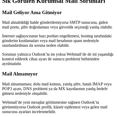
Sık Görülen Kurumsal Mail Sorunları
Mail Geliyor Ama Gitmiyor
Mail alınabildiği halde gönderilemiyorsa SMTP sunucusu, giden
mail portu, şifre doğrulaması veya güvenlik seçeneği yanlış olabilir.
İnternet sağlayıcısının bazı portları engellemesi, hosting tarafındaki
gönderim kısıtlamaları veya mail hesabının spam nedeniyle
sınırlandırılması da soruna neden olabilir.
Sorunun yalnızca Outlook’ta mı yoksa Webmail’de de mi yaşandığı
kontrol edilerek cihaz ayarı ile sunucu problemi birbirinden
ayrılmalıdır.
Mail Alınamıyor
Mail alınamaması; dolu mail kutusu, yanlış şifre, hatalı IMAP veya
POP3 ayarı, DNS problemi ya da MX kayıtlarının yanlış hedefe
gitmesi nedeniyle oluşabilir.
Webmail’de yeni mesajlar görünmesine rağmen Outlook’ta
görünmüyorsa Outlook profili, klasör eşitlemesi veya gelen mail
sunucusu ayarları incelenmelidir.