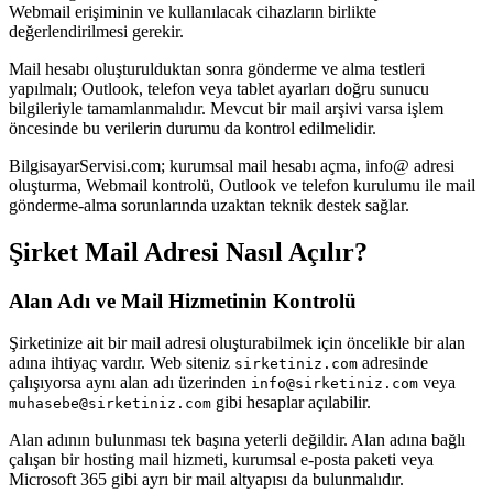
Webmail erişiminin ve kullanılacak cihazların birlikte
değerlendirilmesi gerekir.
Mail hesabı oluşturulduktan sonra gönderme ve alma testleri
yapılmalı; Outlook, telefon veya tablet ayarları doğru sunucu
bilgileriyle tamamlanmalıdır. Mevcut bir mail arşivi varsa işlem
öncesinde bu verilerin durumu da kontrol edilmelidir.
BilgisayarServisi.com; kurumsal mail hesabı açma, info@ adresi
oluşturma, Webmail kontrolü, Outlook ve telefon kurulumu ile mail
gönderme-alma sorunlarında uzaktan teknik destek sağlar.
Şirket Mail Adresi Nasıl Açılır?
Alan Adı ve Mail Hizmetinin Kontrolü
Şirketinize ait bir mail adresi oluşturabilmek için öncelikle bir alan
adına ihtiyaç vardır. Web siteniz
adresinde
sirketiniz.com
çalışıyorsa aynı alan adı üzerinden
veya
info@sirketiniz.com
gibi hesaplar açılabilir.
muhasebe@sirketiniz.com
Alan adının bulunması tek başına yeterli değildir. Alan adına bağlı
çalışan bir hosting mail hizmeti, kurumsal e-posta paketi veya
Microsoft 365 gibi ayrı bir mail altyapısı da bulunmalıdır.