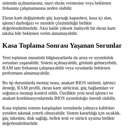
sistemin açılmamasına, mavi ekran vermesine veya beklenen
frekansta çalışmamasına neden olabilir.
Ekran kartı değişiminde güç kaynağı kapasitesi, kasa içi alan,
işlemci darboğazı ve monitör çözünürlüğü birlikte
değerlendirilmelidir. Aksi halde yüksek maliyetli bir ekran kartı
takılsa bile beklenen verim alınamayabilir.
Kasa Toplama Sonrası Yaşanan Sorunlar
Yeni toplanan masaüstü bilgisayarlarda da arıza ve uyumluluk
sorunları yaşanabilir. Sistem açılmayabilir, görüntü gelmeyebilir,
RAM tam frekansta çalışmayabilir veya oyunlarda beklenen
performans alınamayabilir.
Bu tip durumlarda montaj sırası, anakart BIOS sürümü, işlemci
desteği, RAM profili, ekran kartı sürücüsü, güç bağlantıları ve
soğutucu montajı kontrol edilir. Özellikle yeni nesil işlemci ve
anakart kombinasyonlarında BIOS uyumluluğu önemli olabilir.
Kasa toplama sonrası karşılaşılan sorunlarda yalnızca kabloları
yeniden takmak yeterli olmayabilir. Sistem kararlılığı için sıcaklık,
güç tüketimi, disk sağlığı, bellek testi ve sürücü uyumu birlikte
değerlendirilmelidir.