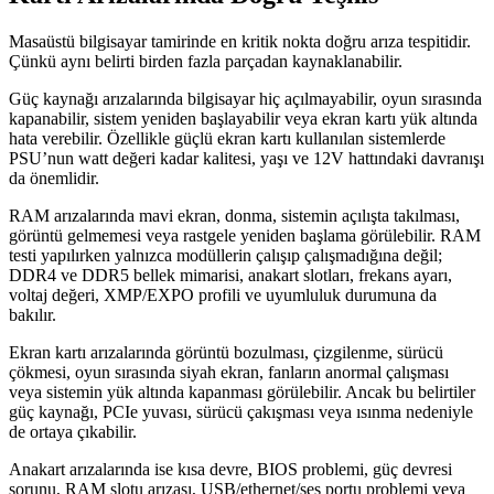
Masaüstü bilgisayar tamirinde en kritik nokta doğru arıza tespitidir.
Çünkü aynı belirti birden fazla parçadan kaynaklanabilir.
Güç kaynağı arızalarında bilgisayar hiç açılmayabilir, oyun sırasında
kapanabilir, sistem yeniden başlayabilir veya ekran kartı yük altında
hata verebilir. Özellikle güçlü ekran kartı kullanılan sistemlerde
PSU’nun watt değeri kadar kalitesi, yaşı ve 12V hattındaki davranışı
da önemlidir.
RAM arızalarında mavi ekran, donma, sistemin açılışta takılması,
görüntü gelmemesi veya rastgele yeniden başlama görülebilir. RAM
testi yapılırken yalnızca modüllerin çalışıp çalışmadığına değil;
DDR4 ve DDR5 bellek mimarisi, anakart slotları, frekans ayarı,
voltaj değeri, XMP/EXPO profili ve uyumluluk durumuna da
bakılır.
Ekran kartı arızalarında görüntü bozulması, çizgilenme, sürücü
çökmesi, oyun sırasında siyah ekran, fanların anormal çalışması
veya sistemin yük altında kapanması görülebilir. Ancak bu belirtiler
güç kaynağı, PCIe yuvası, sürücü çakışması veya ısınma nedeniyle
de ortaya çıkabilir.
Anakart arızalarında ise kısa devre, BIOS problemi, güç devresi
sorunu, RAM slotu arızası, USB/ethernet/ses portu problemi veya