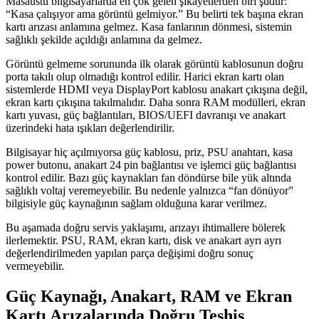
Masaüstü bilgisayarlarda en çok gelen şikayetlerden biri şudur:
“Kasa çalışıyor ama görüntü gelmiyor.” Bu belirti tek başına ekran
kartı arızası anlamına gelmez. Kasa fanlarının dönmesi, sistemin
sağlıklı şekilde açıldığı anlamına da gelmez.
Görüntü gelmeme sorununda ilk olarak görüntü kablosunun doğru
porta takılı olup olmadığı kontrol edilir. Harici ekran kartı olan
sistemlerde HDMI veya DisplayPort kablosu anakart çıkışına değil,
ekran kartı çıkışına takılmalıdır. Daha sonra RAM modülleri, ekran
kartı yuvası, güç bağlantıları, BIOS/UEFI davranışı ve anakart
üzerindeki hata ışıkları değerlendirilir.
Bilgisayar hiç açılmıyorsa güç kablosu, priz, PSU anahtarı, kasa
power butonu, anakart 24 pin bağlantısı ve işlemci güç bağlantısı
kontrol edilir. Bazı güç kaynakları fan döndürse bile yük altında
sağlıklı voltaj veremeyebilir. Bu nedenle yalnızca “fan dönüyor”
bilgisiyle güç kaynağının sağlam olduğuna karar verilmez.
Bu aşamada doğru servis yaklaşımı, arızayı ihtimallere bölerek
ilerlemektir. PSU, RAM, ekran kartı, disk ve anakart ayrı ayrı
değerlendirilmeden yapılan parça değişimi doğru sonuç
vermeyebilir.
Güç Kaynağı, Anakart, RAM ve Ekran
Kartı Arızalarında Doğru Teşhis