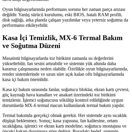
Oyun bilgisayarlarında performans sorunu her zaman parça arızası
değildir. Yanlış sürücü kurulumu, eski BIOS, hatalı RAM profili,
disk sağlığı, arka planda çalışan yazılımlar veya yetersiz soğutma da
performansı etkileyebilir.
Kasa İçi Temizlik, MX-6 Termal Bakım
ve Soğutma Düzeni
Masaüstü bilgisayarlarda toz birikimi zamanla ısı değerlerini
yükseltebilir, fan sesini artırabilir ve sistemin yük altında daha
kararsız çalışmasına neden olabilir. Özellikle oyun bilgisayarlarında,
render sistemlerinde ve uzun süre açık kalan ofis bilgisayarlarında
kasa içi bakım önemlidir.
Kasa içi bakım sırasında fanlar, soğutucu bloklar, ekran kartı çevresi,
güç kaynağı hava kanalları ve anakart üzerindeki toz birikimi
temizlenir. İşlemci soğutucusu sökülüp kontrol edildiğinde uygun
durumlarda MX-6 termal macun kullanılarak termal bakım yapılır.
Termal bakımda gerçekçi olmak gerekir. Her sistemde aynı sıcaklık
düşüşü beklenmez. Sonuç; kasa yapısına, fan kalitesine, ortam
sıcaklığına, işlemci ve ekran kartı modeline, soğutucu montajına ve
önceki bakım durumuna göre değişir. Buradaki hedef, sistemin