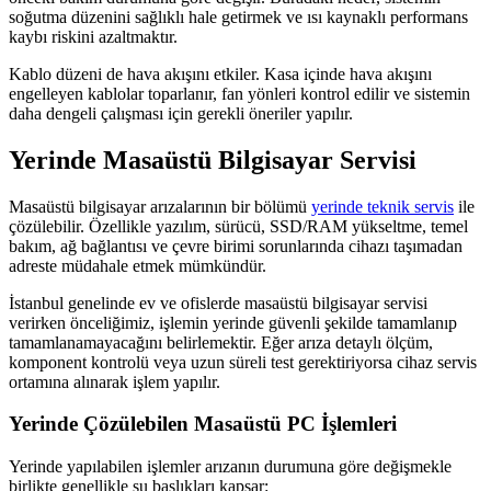
soğutma düzenini sağlıklı hale getirmek ve ısı kaynaklı performans
kaybı riskini azaltmaktır.
Kablo düzeni de hava akışını etkiler. Kasa içinde hava akışını
engelleyen kablolar toparlanır, fan yönleri kontrol edilir ve sistemin
daha dengeli çalışması için gerekli öneriler yapılır.
Yerinde Masaüstü Bilgisayar Servisi
Masaüstü bilgisayar arızalarının bir bölümü
yerinde teknik servis
ile
çözülebilir. Özellikle yazılım, sürücü, SSD/RAM yükseltme, temel
bakım, ağ bağlantısı ve çevre birimi sorunlarında cihazı taşımadan
adreste müdahale etmek mümkündür.
İstanbul genelinde ev ve ofislerde masaüstü bilgisayar servisi
verirken önceliğimiz, işlemin yerinde güvenli şekilde tamamlanıp
tamamlanamayacağını belirlemektir. Eğer arıza detaylı ölçüm,
komponent kontrolü veya uzun süreli test gerektiriyorsa cihaz servis
ortamına alınarak işlem yapılır.
Yerinde Çözülebilen Masaüstü PC İşlemleri
Yerinde yapılabilen işlemler arızanın durumuna göre değişmekle
birlikte genellikle şu başlıkları kapsar: