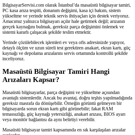
BilgisayarServisi.com olarak İstanbul’da masaüstü bilgisayar tamiri,
PC kasa arıza tespiti, donanım değişimi, kasa içi bakım, sistem
yükseltme ve yerinde teknik servis ihtiyaçları için destek veriyoruz.
Amacımız yalnızca bilgisayarı açılır hale getirmek değil; arızanın
gerçek kaynağını bulmak, gereksiz parça değişimini önlemek ve
sistemi kararlı çalışacak şekilde teslim etmektir.
Yerinde çözülebilecek işlemleri ev veya ofis adresinizde yapıyor,
detaylı ölçüm ve uzun süreli test gerektiren anakart, ekran kartı, güç
kaynağı ve depolama arızalarını servis ortamında kontrollü şekilde
inceliyoruz.
Masaüstü Bilgisayar Tamiri Hangi
Arızaları Kapsar?
Masaüstü bilgisayarlar, parça değişimi ve yükseltme açısından
avantajlı sistemlerdir. Ancak bu avantaj, doğru teşhis yapılmadığında
gereksiz masrafa da dönüşebilir. Örneğin görüntü gelmeyen bir
bilgisayarda sorun ekran kartı gibi görünebilir; fakat RAM
temassızlığı, güç kaynağı yetersizliği, anakart arızası, BIOS ayarı
veya monitör bağlantısı da aynı belirtiyi verebilir.
Masaüstü bilgisayar tamiri kapsamında en sık karşılaşılan arızalar