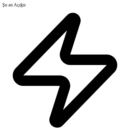
Şu an Açığız