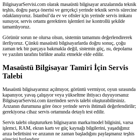
BilgisayarServisi.com olarak masaüstü bilgisayar arızalarında teknik
teşhis, doğru parça önerisi ve gerçekçi yerinde teknik servis sürecine
odaklanıyoruz. İstanbul’da ev ve ofisler için yerinde servis imkanı
sunuyor, servis ortamı gerektiren işlemleri ise kontrollü şekilde
tamamlıyoruz.
Görünür sorun ne olursa olsun, sistemin tamamını değerlendirerek
ilerliyoruz. Çünkü masaüstü bilgisayarlarda doğru sonuç, çoğu
zaman tek bir parçaya bakmakla değil, sistemin güç, ısı, depolama
ve yazılım tarafını birlikte analiz etmekle elde edilir.
Masaüstü Bilgisayar Tamiri İçin Servis
Talebi
Masaüstü bilgisayarınız açılmıyor, görüntü vermiyor, oyun sırasında
kapanıyor, yavaş çalışıyor veya yükseltme ihtiyacı duyuyorsanız
BilgisayarServisi.com üzerinden servis talebi oluşturabilirsiniz.
Arızanın durumuna göre önce yerinde servis ihtimali değerlendirilir;
gerekiyorsa cihaz servis ortamında detaylı test edilir.
Servis talebi oluştururken bilgisayarın marka/model bilgisini, varsa
işlemci, RAM, ekran kartı ve güç kaynağı bilgilerini, yaşadığınız
arıza belirtisini ve arızanın ne zaman başladığını paylaşmanız teşhis
sürecini hızlandırır.