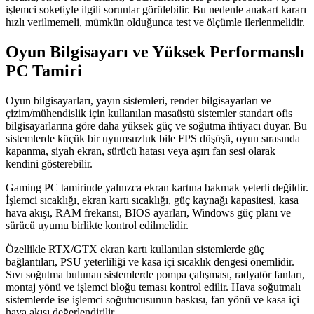
işlemci soketiyle ilgili sorunlar görülebilir. Bu nedenle anakart kararı
hızlı verilmemeli, mümkün olduğunca test ve ölçümle ilerlenmelidir.
Oyun Bilgisayarı ve Yüksek Performanslı
PC Tamiri
Oyun bilgisayarları, yayın sistemleri, render bilgisayarları ve
çizim/mühendislik için kullanılan masaüstü sistemler standart ofis
bilgisayarlarına göre daha yüksek güç ve soğutma ihtiyacı duyar. Bu
sistemlerde küçük bir uyumsuzluk bile FPS düşüşü, oyun sırasında
kapanma, siyah ekran, sürücü hatası veya aşırı fan sesi olarak
kendini gösterebilir.
Gaming PC tamirinde yalnızca ekran kartına bakmak yeterli değildir.
İşlemci sıcaklığı, ekran kartı sıcaklığı, güç kaynağı kapasitesi, kasa
hava akışı, RAM frekansı, BIOS ayarları, Windows güç planı ve
sürücü uyumu birlikte kontrol edilmelidir.
Özellikle RTX/GTX ekran kartı kullanılan sistemlerde güç
bağlantıları, PSU yeterliliği ve kasa içi sıcaklık dengesi önemlidir.
Sıvı soğutma bulunan sistemlerde pompa çalışması, radyatör fanları,
montaj yönü ve işlemci bloğu teması kontrol edilir. Hava soğutmalı
sistemlerde ise işlemci soğutucusunun baskısı, fan yönü ve kasa içi
hava akışı değerlendirilir.