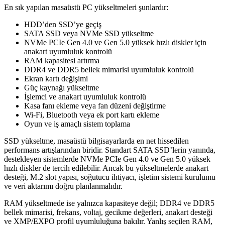
En sık yapılan masaüstü PC yükseltmeleri şunlardır:
HDD’den SSD’ye geçiş
SATA SSD veya NVMe SSD yükseltme
NVMe PCIe Gen 4.0 ve Gen 5.0 yüksek hızlı diskler için
anakart uyumluluk kontrolü
RAM kapasitesi artırma
DDR4 ve DDR5 bellek mimarisi uyumluluk kontrolü
Ekran kartı değişimi
Güç kaynağı yükseltme
İşlemci ve anakart uyumluluk kontrolü
Kasa fanı ekleme veya fan düzeni değiştirme
Wi-Fi, Bluetooth veya ek port kartı ekleme
Oyun ve iş amaçlı sistem toplama
SSD yükseltme, masaüstü bilgisayarlarda en net hissedilen
performans artışlarından biridir. Standart SATA SSD’lerin yanında,
destekleyen sistemlerde NVMe PCIe Gen 4.0 ve Gen 5.0 yüksek
hızlı diskler de tercih edilebilir. Ancak bu yükseltmelerde anakart
desteği, M.2 slot yapısı, soğutucu ihtiyacı, işletim sistemi kurulumu
ve veri aktarımı doğru planlanmalıdır.
RAM yükseltmede ise yalnızca kapasiteye değil; DDR4 ve DDR5
bellek mimarisi, frekans, voltaj, gecikme değerleri, anakart desteği
ve XMP/EXPO profil uyumluluğuna bakılır. Yanlış seçilen RAM,