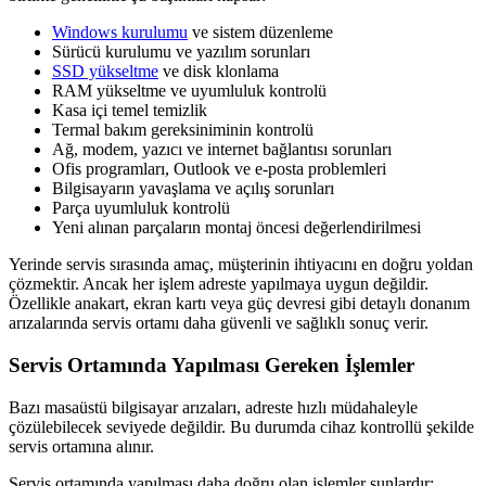
Windows kurulumu
ve sistem düzenleme
Sürücü kurulumu ve yazılım sorunları
SSD yükseltme
ve disk klonlama
RAM yükseltme ve uyumluluk kontrolü
Kasa içi temel temizlik
Termal bakım gereksiniminin kontrolü
Ağ, modem, yazıcı ve internet bağlantısı sorunları
Ofis programları, Outlook ve e-posta problemleri
Bilgisayarın yavaşlama ve açılış sorunları
Parça uyumluluk kontrolü
Yeni alınan parçaların montaj öncesi değerlendirilmesi
Yerinde servis sırasında amaç, müşterinin ihtiyacını en doğru yoldan
çözmektir. Ancak her işlem adreste yapılmaya uygun değildir.
Özellikle anakart, ekran kartı veya güç devresi gibi detaylı donanım
arızalarında servis ortamı daha güvenli ve sağlıklı sonuç verir.
Servis Ortamında Yapılması Gereken İşlemler
Bazı masaüstü bilgisayar arızaları, adreste hızlı müdahaleyle
çözülebilecek seviyede değildir. Bu durumda cihaz kontrollü şekilde
servis ortamına alınır.
Servis ortamında yapılması daha doğru olan işlemler şunlardır: